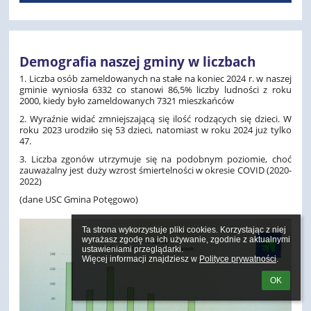
Demografia naszej gminy w liczbach
1. Liczba osób zameldowanych na stałe na koniec 2024 r. w naszej
gminie wyniosła 6332 co stanowi 86,5% liczby ludności z roku
2000, kiedy było zameldowanych 7321 mieszkańców
2. Wyraźnie widać zmniejszającą się ilość rodzących się dzieci. W
roku 2023 urodziło się 53 dzieci, natomiast w roku 2024 już tylko
47.
3. Liczba zgonów utrzymuje się na podobnym poziomie, choć
zauważalny jest duży wzrost śmiertelności w okresie COVID (2020-
2022)
(dane USC Gmina Potęgowo)
Ta strona wykorzystuje pliki cookies. Korzystając z niej 
wyrażasz zgodę na ich używanie, zgodnie z aktualnymi 
ustawieniami przeglądarki.

Więcej informacji znajdziesz w 
Polityce prywatności
.
OK