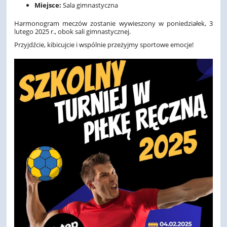
Miejsce:
Sala gimnastyczna
Harmonogram meczów zostanie wywieszony w poniedziałek, 3
lutego 2025 r., obok sali gimnastycznej.
Przyjdźcie, kibicujcie i wspólnie przeżyjmy sportowe emocje!