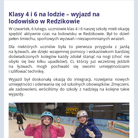
Klasy 4 i 6 na lodzie – wyjazd na
lodowisko w Redzikowie
W czwartek, 6 lutego, uczniowie klas 4 i 6 naszej szkoły mieli okazję
spędzić aktywnie czas na lodowisku w Redzikowie. Był to dzień
pełen śmiechu, sportowych wyzwań i niezapomnianych wrażeń.
Dla niektórych uczniów była to pierwsza przygoda z jazdą
na łyżwach, ale dzięki wzajemnej pomocy i wskazówkom bardziej
doświadczonych kolegów każdy zdołał stanąć na nogi (choć nie
obyło się bez kilku upadków!). Ci, którzy już wcześniej jeździli
na łyżwach, mogli pochwalić się swoimi umiejętnościami
i szlifować technikę.
Wyjazd był doskonałą okazją do integracji, rozwijania nowych
umiejętności i oderwania się od szkolnych obowiązków. Zmęczeni,
ale zadowoleni, wróciliśmy do szkoły z nadzieją na kolejne takie
wyjazdy.