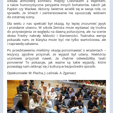
oddała atmosferę konfliktu między Cześnikiem a Rejentem,
a także humorystyczne perypetie innych bohaterów, takich jak
Papkin czy Wacław. Aktorzy świetnie wcielili się w swoje role, co
sprawiło, że śmiech i zainteresowanie nie opuszczały widowni
do ostatniej sceny.
Dla wielu z nas spektakl był okazją, by lepiej zrozumieć język
i przesłanie utworu. W szkole Zemsta może wydawać się trudna
do przyswojenia ze względu na dawną polszczyznę, ale na scenie
słowa Fredry nabrały lekkości i klarowności. Teatralna wersja
pokazała nam, że klasyka może być nie tylko wartościowa, ale
i naprawdę zabawna.
Po przedstawieniu mieliśmy okazję porozmawiać o wrażeniach –
wszyscy zgodnie przyznali, że wyjazd był udany. Niektórzy
uczniowie przyznali nawet, że chętnie odwiedziliby teatr
ponownie! To pokazuje, jak ważne są takie wyjazdy, które
pozwalają nam zetknąć się z kulturą w bezpośredni sposób.
Opiekunowie: W. Placha, J. Leśniak, A. Zganiacz