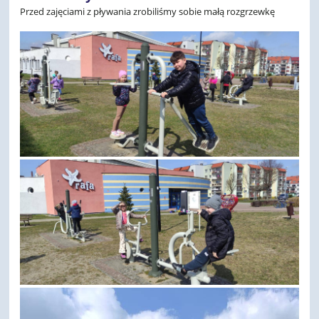
Przed zajęciami z pływania zrobiliśmy sobie małą rozgrzewkę