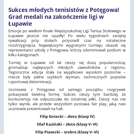
Sukces młodych tenisistów z Potęgowa!
Grad medali na zakończenie ligi w
Łupawie
Emocje po wielkim finale Międzyszkolnej Ligi Tenisa Stołowego w
Łupawie jeszcze nie opadły! Po wielu tygodniach zaciętej
rywalizacji przy stołach przyszedł czas na ostateczne
rozstrzygnięcia. Największymi wygranymi turnieju okazali się
reprezentanci szkoły z Potęgowa, którzy zdominowali podium w
kilku kategoriach.
Turniej w Łupawie od lat cieszy się dużą popularnością,
gromadząc najlepszych młodych zawodników z regionu.
Tegoroczna edycja stała na wyjątkowo wysokim poziomie –
mecze były pełne szybkich wymian, technicznych popisów
i sportowej determinacji.
Uczniowie z Potęgowa od samego początku rozgrywek
pokazywali świetną formę. Sukces cieszy tym bardziej, że
konkurencja nie odpuszczała do ostatniej piłki. Cieszy nas nie
tylko wynik, ale przede wszystkim postawa fair play, jaką nasi
uczniowie prezentowali na hali.
Filip Gniecki – złoto (klasy IV)
Olaf Kaziński – złoto (klasy V–VI)
Filip Piasecki – srebro (klasy V–VI)